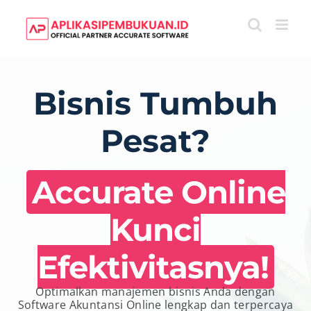
Skip
to
content
Bisnis Tumbuh
Pesat?
Accurate Online
Kunci
Efektivitasnya!
Optimalkan manajemen bisnis Anda dengan
Software Akuntansi Online lengkap dan terpercaya