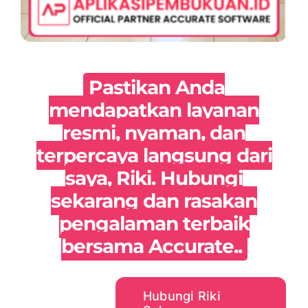
Pastikan Anda
mendapatkan layanan
resmi, nyaman, dan
terpercaya langsung dari
saya, Riki. Hubungi
sekarang dan rasakan
pengalaman terbaik
bersama Accurate..
Hubungi Riki