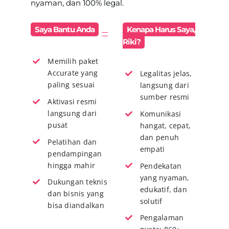
nyaman, dan 100% legal.
Saya Bantu Anda
Kenapa Harus Saya,
Riki?
Memilih paket
Accurate yang
Legalitas jelas,
paling sesuai
langsung dari
sumber resmi
Aktivasi resmi
langsung dari
Komunikasi
pusat
hangat, cepat,
dan penuh
Pelatihan dan
empati
pendampingan
hingga mahir
Pendekatan
yang nyaman,
Dukungan teknis
edukatif, dan
dan bisnis yang
solutif
bisa diandalkan
Pengalaman