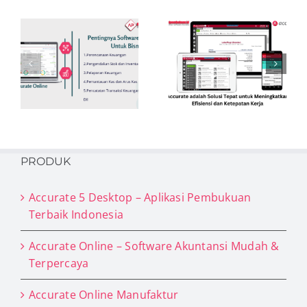
Accurate
adalah Solusi
6 Panduan
Tepat untuk
Memulai dan
Meningkatkan
Mengembangka
Efisiensi dan
Bisnis yang
Ketepatan
Sukses
Kerja
PRODUK
Accurate 5 Desktop – Aplikasi Pembukuan
Terbaik Indonesia
Accurate Online – Software Akuntansi Mudah &
Terpercaya
Accurate Online Manufaktur