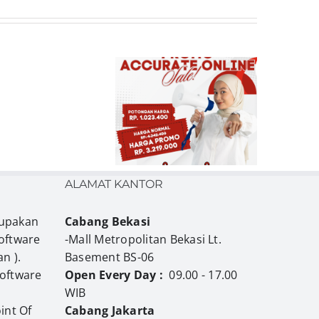
Informasi
Beli Promo
Penting
Accurate Online
Khusus
Resmi &
Pengguna
Terpercaya di
Accurate
plikasipembukuan.id
Online
ALAMAT KANTOR
upakan
Cabang Bekasi
oftware
-Mall Metropolitan Bekasi Lt.
n ).
Basement BS-06
Software
Open Every Day :
09.00 - 17.00
WIB
int Of
Cabang Jakarta