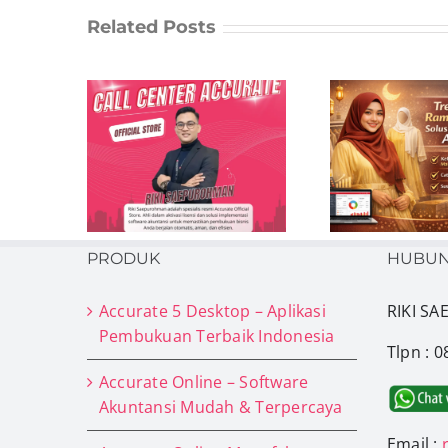
Related Posts
 Official
Tren Fashion
 Solusi
Ramadan 2026 &
& Kontak
Rahasia UMKM
 Bisnis
Bertahan dengan
a
Accurate
PRODUK
HUBUN
Accurate 5 Desktop – Aplikasi
RIKI S
Pembukuan Terbaik Indonesia
Tlpn : 
Accurate Online – Software
Akuntansi Mudah & Terpercaya
Email :