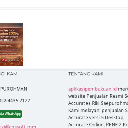
Cara
Menghitung
Biaya
Penggunaan
Data
Accurate
a
Online
GI KAMI
TENTANG KAMI
AEPUROHMAN
aplikasipembukuan.id
mer
website Penjualan Resmi S
0822 4435 2122
Accurate ( Riki Saepurohma
Kami melayani penjualan 
Accurate versi 5 Desktop,
Accurate Online, RENE 2 Po
riki@cpssoft.com