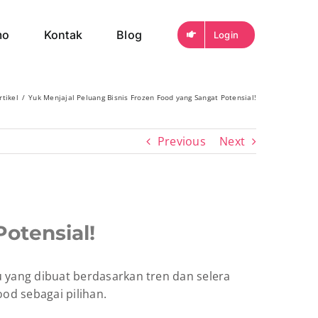
mo
Kontak
Blog
Login
rtikel
Yuk Menjajal Peluang Bisnis Frozen Food yang Sangat Potensial!
Previous
Next
otensial!
u yang dibuat berdasarkan tren dan selera
ood sebagai pilihan.