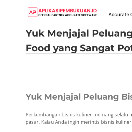
Skip
to
Accurate 
content
Yuk Menjajal Peluang
Food yang Sangat Pot
View
Larger
Yuk Menjajal Peluang Bi
Image
Perkembangan bisnis kuliner memang selalu me
pasar. Kalau Anda ingin merintis bisnis kuliner