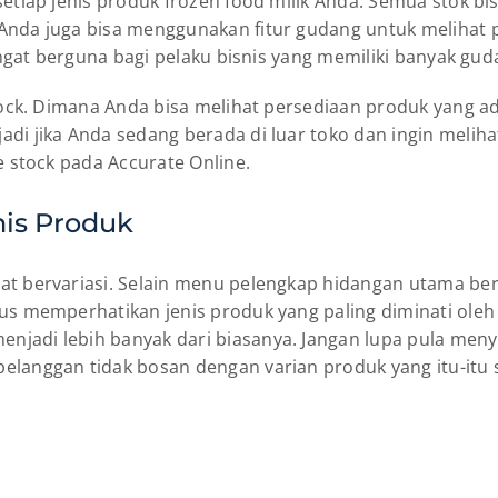
setiap jenis produk frozen food milik Anda. Semua stok bi
Anda juga bisa menggunakan fitur gudang untuk melihat p
sangat berguna bagi pelaku bisnis yang memiliki banyak gud
stock. Dimana Anda bisa melihat persediaan produk yang ad
di jika Anda sedang berada di luar toko dan ingin meliha
e stock pada Accurate Online.
nis Produk
at bervariasi. Selain menu pelengkap hidangan utama ber
rus memperhatikan jenis produk yang paling diminati ole
njadi lebih banyak dari biasanya. Jangan lupa pula me
elanggan tidak bosan dengan varian produk yang itu-itu s