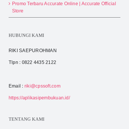
Promo Terbaru Accurate Online | Accurate Official
Store
HUBUNGI KAMI
RIKI SAEPUROHMAN
Tlpn : 0822 4435 2122
Email :
riki@cpssoft.com
https://aplikasipembukuan.id/
TENTANG KAMI