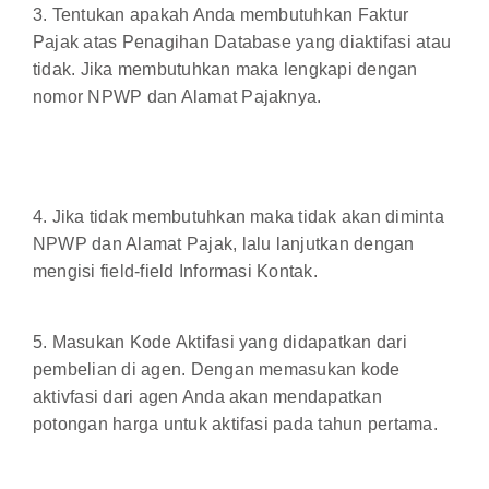
3. Tentukan apakah Anda membutuhkan Faktur
Pajak atas Penagihan Database yang diaktifasi atau
tidak. Jika membutuhkan maka lengkapi dengan
nomor NPWP dan Alamat Pajaknya.
4. Jika tidak membutuhkan maka tidak akan diminta
NPWP dan Alamat Pajak, lalu lanjutkan dengan
mengisi field-field Informasi Kontak.
5. Masukan Kode Aktifasi yang didapatkan dari
pembelian di agen. Dengan memasukan kode
aktivfasi dari agen Anda akan mendapatkan
potongan harga untuk aktifasi pada tahun pertama.