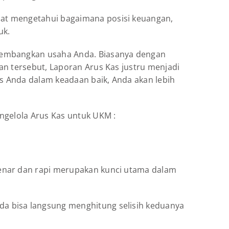
pat mengetahui bagaimana posisi keuangan,
uk.
ngembangkan usaha Anda. Biasanya dengan
an tersebut, Laporan Arus Kas justru menjadi
as Anda dalam keadaan baik, Anda akan lebih
ngelola Arus Kas untuk UKM :
benar dan rapi merupakan kunci utama dalam
a bisa langsung menghitung selisih keduanya