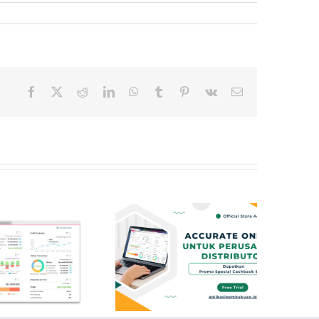
Facebook
X
Reddit
LinkedIn
WhatsApp
Tumblr
Pinterest
Vk
Email
Accurate Online
ntuk Perusahaan
Distributor