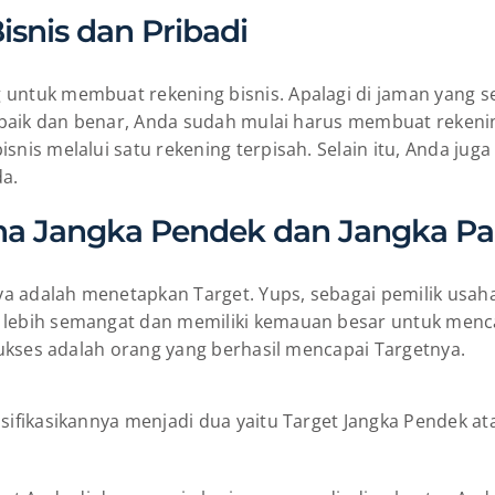
snis dan Pribadi
ntuk membuat rekening bisnis. Apalagi di jaman yang se
baik dan benar, Anda sudah mulai harus membuat rekening
is melalui satu rekening terpisah. Selain itu, Anda jug
a.
ha Jangka Pendek dan Jangka P
a adalah menetapkan Target. Yups, sebagai pemilik usaha
ebih semangat dan memiliki kemauan besar untuk menca
ukses adalah orang yang berhasil mencapai Targetnya.
fikasikannya menjadi dua yaitu Target Jangka Pendek ata