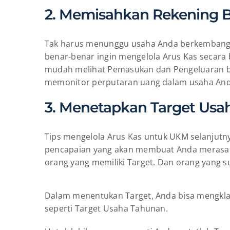
2. Memisahkan Rekening Bi
Tak harus menunggu usaha Anda berkembang u
benar-benar ingin mengelola Arus Kas secara 
mudah melihat Pemasukan dan Pengeluaran bisn
memonitor perputaran uang dalam usaha And
3. Menetapkan Target Usa
Tips mengelola Arus Kas untuk UKM selanjutny
pencapaian yang akan membuat Anda merasa l
orang yang memiliki Target. Dan orang yang s
Dalam menentukan Target, Anda bisa mengklasi
seperti Target Usaha Tahunan.