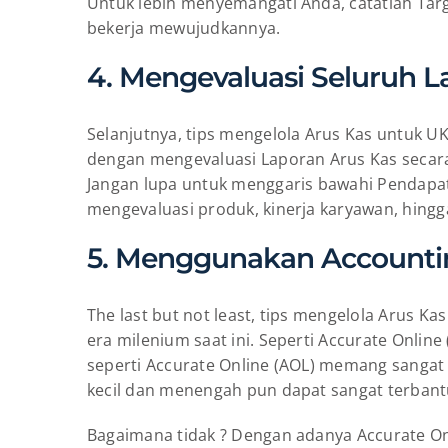
Untuk lebih menyemangati Anda, catatlah Tar
bekerja mewujudkannya.
4. Mengevaluasi Seluruh L
Selanjutnya, tips mengelola Arus Kas untuk U
dengan mengevaluasi Laporan Arus Kas secara
Jangan lupa untuk menggaris bawahi Pendapata
mengevaluasi produk, kinerja karyawan, hingga 
5. Menggunakan Accounti
The last but not least, tips mengelola Arus 
era milenium saat ini. Seperti Accurate Onlin
seperti Accurate Online (AOL) memang sangat
kecil dan menengah pun dapat sangat terbant
Bagaimana tidak ? Dengan adanya Accurate Onl