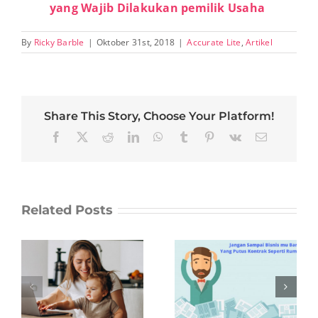
yang Wajib Dilakukan pemilik Usaha
By
Ricky Barble
|
Oktober 31st, 2018
|
Accurate Lite
,
Artikel
Share This Story, Choose Your Platform!
Facebook
X
Reddit
LinkedIn
WhatsApp
Tumblr
Pinterest
Vk
Email
Related Posts
Bikin Semangat
10 Kata-Kata
Jangan Sampai
Motivasi dan
om
Bisnis mu
Inspiratif dari
t
Banyak Yang
BJ Habibie
n
Putus Kontrak