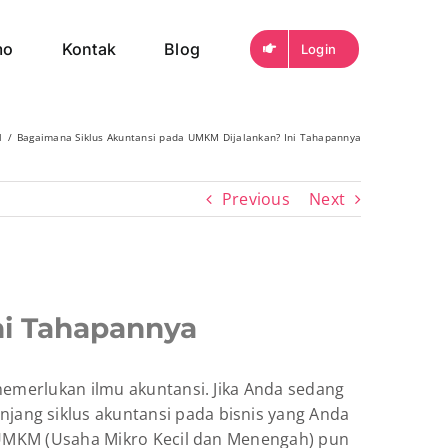
mo
Kontak
Blog
Login
l
Bagaimana Siklus Akuntansi pada UMKM Dijalankan? Ini Tahapannya
Previous
Next
ni Tahapannya
memerlukan ilmu akuntansi. Jika Anda sedang
ang siklus akuntansi pada bisnis yang Anda
a UMKM (Usaha Mikro Kecil dan Menengah) pun