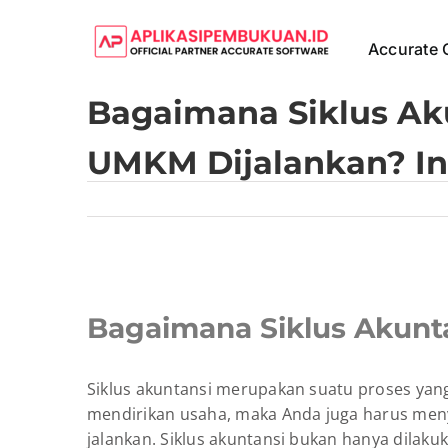
Skip
to
Accurate 
content
Bagaimana Siklus Ak
UMKM Dijalankan? In
View
Larger
Bagaimana Siklus Akunt
Image
Siklus akuntansi merupakan suatu proses yang
mendirikan usaha, maka Anda juga harus meny
jalankan. Siklus akuntansi bukan hanya dilak