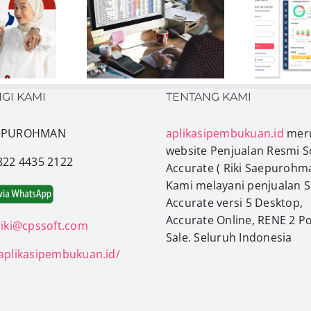
oh Laporan
Kelola Bisnis Lebih
euangan
Mudah dan Akurat
U
rhana Excel
dengan Accurate
Templatenya
Online
GI KAMI
TENTANG KAMI
AEPUROHMAN
aplikasipembukuan.id
mer
website Penjualan Resmi S
0822 4435 2122
Accurate ( Riki Saepurohma
Kami melayani penjualan 
Accurate versi 5 Desktop,
Accurate Online, RENE 2 Po
riki@cpssoft.com
Sale. Seluruh Indonesia
/aplikasipembukuan.id/