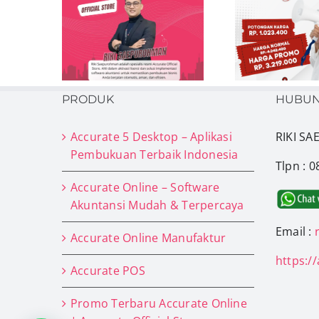
 Official
Beli Promo
Cont
 Solusi
Accurate Online
K
& Kontak
Resmi &
Sede
 Bisnis
Terpercaya di
dan 
a
aplikasipembukuan.id
PRODUK
HUBUN
Accurate 5 Desktop – Aplikasi
RIKI S
Pembukuan Terbaik Indonesia
Tlpn : 
Accurate Online – Software
Akuntansi Mudah & Terpercaya
Email :
Accurate Online Manufaktur
https:/
Accurate POS
Promo Terbaru Accurate Online