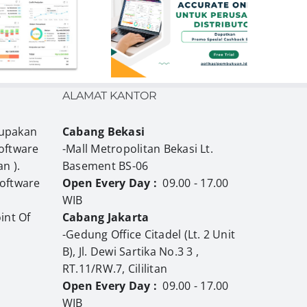
Accurate Online
ntuk Perusahaan
Distributor
ALAMAT KANTOR
upakan
Cabang Bekasi
oftware
-Mall Metropolitan Bekasi Lt.
n ).
Basement BS-06
Software
Open Every Day :
09.00 - 17.00
WIB
int Of
Cabang Jakarta
-Gedung Office Citadel (Lt. 2 Unit
B), Jl. Dewi Sartika No.3 3 ,
RT.11/RW.7, Cililitan
Open Every Day :
09.00 - 17.00
WIB