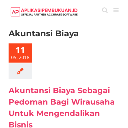
Skip
to
content
Akuntansi Biaya
tansi Biaya
gai Pedoman
 Wirausaha
11
Untuk
gendalikan
05, 2018
Bisnis
ntansi
Artikel
Akuntansi Biaya Sebagai
Pedoman Bagi Wirausaha
Untuk Mengendalikan
Bisnis