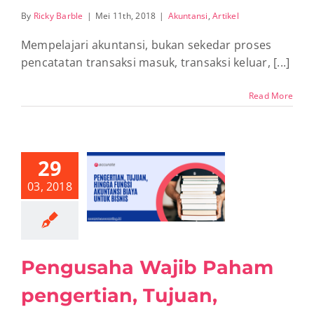
By
Ricky Barble
|
Mei 11th, 2018
|
Akuntansi
,
Artikel
Mempelajari akuntansi, bukan sekedar proses
pencatatan transaksi masuk, transaksi keluar, [...]
Read More
29
usaha Wajib
Paham
03, 2018
ngertian,
an, hingga
i Akuntansi
untuk Bisnis
ntansi
Artikel
Pengusaha Wajib Paham
pengertian, Tujuan,