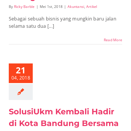
By
Ricky Barble
|
Mei 1st, 2018
|
Akuntansi
,
Artikel
Sebagai sebuah bisnis yang mungkin baru jalan
selama satu dua [...]
Read More
olusiUkm
li Hadir di
a Bandung
21
ersama
lempreneur
04, 2018
ate Lite
Artikel
SolusiUkm Kembali Hadir
di Kota Bandung Bersama