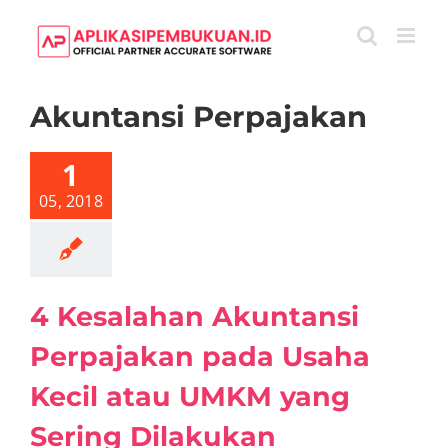
Skip
to
content
Akuntansi Perpajakan
Kesalahan
kuntansi
ajakan pada
1
 Kecil atau
KM yang
05, 2018
g Dilakukan
ntansi
Artikel
4 Kesalahan Akuntansi
Perpajakan pada Usaha
Kecil atau UMKM yang
Sering Dilakukan