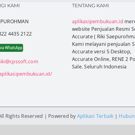
GI KAMI
TENTANG KAMI
AEPUROHMAN
aplikasipembukuan.id
mer
website Penjualan Resmi S
0822 4435 2122
Accurate ( Riki Saepurohma
Kami melayani penjualan 
Accurate versi 5 Desktop,
Accurate Online, RENE 2 Po
riki@cpssoft.com
Sale. Seluruh Indonesia
/aplikasipembukuan.id/
All Rights Reserved | Powered by
Aplikasi Terbaik
|
Hubung