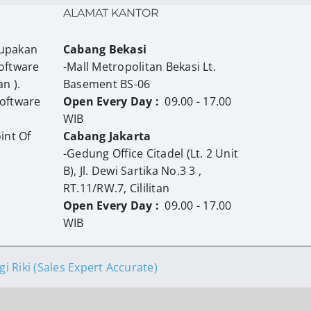
ALAMAT KANTOR
upakan
Cabang Bekasi
oftware
-Mall Metropolitan Bekasi Lt.
n ).
Basement BS-06
Software
Open Every Day :
09.00 - 17.00
WIB
int Of
Cabang Jakarta
-Gedung Office Citadel (Lt. 2 Unit
B), Jl. Dewi Sartika No.3 3 ,
RT.11/RW.7, Cililitan
Open Every Day :
09.00 - 17.00
WIB
i Riki (Sales Expert Accurate)