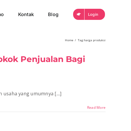
mo
Kontak
Blog
Login
Home
Tag:
harga produksi
kok Penjualan Bagi
 usaha yang umumnya [...]
Read More