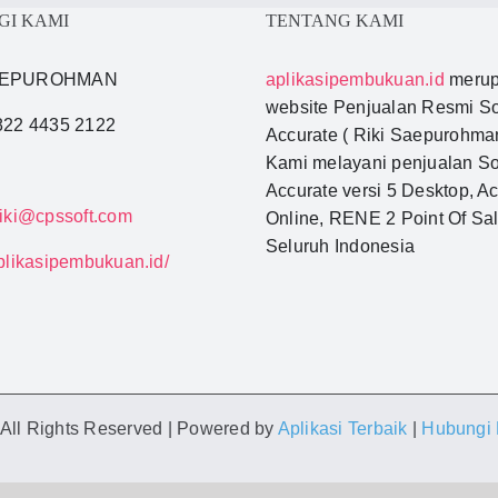
GI KAMI
TENTANG KAMI
SAEPUROHMAN
aplikasipembukuan.id
merup
website Penjualan Resmi So
0822 4435 2122
Accurate ( Riki Saepurohman
Kami melayani penjualan So
Accurate versi 5 Desktop, A
riki@cpssoft.com
Online, RENE 2 Point Of Sal
Seluruh Indonesia
aplikasipembukuan.id/
| All Rights Reserved | Powered by
Aplikasi Terbaik
|
Hubungi R