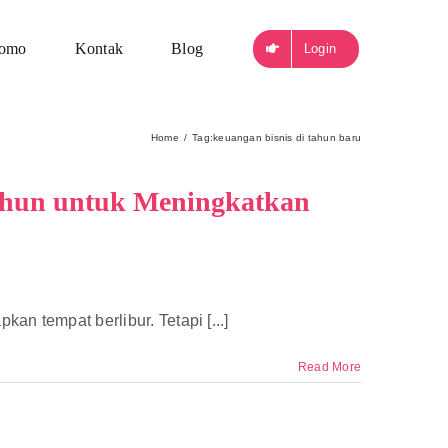
romo
Kontak
Blog
Login
Home
Tag:
keuangan bisnis di tahun baru
ahun untuk Meningkatkan
an tempat berlibur. Tetapi [...]
Read More