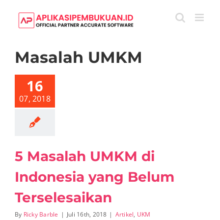
Skip
to
content
Masalah UMKM
salah UMKM
donesia yang
16
Belum
selesaikan
07, 2018
rtikel
UKM
5 Masalah UMKM di
Indonesia yang Belum
Terselesaikan
By
Ricky Barble
|
Juli 16th, 2018
|
Artikel
,
UKM