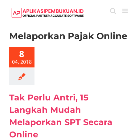
Skip
to
content
Melaporkan Pajak Online
rlu Antri, 15
kah Mudah
8
porkan SPT
ara Online
04, 2018
tikel
Pajak
Tak Perlu Antri, 15
Langkah Mudah
Melaporkan SPT Secara
Online