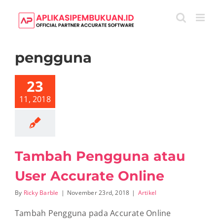
Skip
to
content
pengguna
Tambah
gguna atau
23
r Accurate
Online
11, 2018
Artikel
Tambah Pengguna atau
User Accurate Online
By
Ricky Barble
|
November 23rd, 2018
|
Artikel
Tambah Pengguna pada Accurate Online