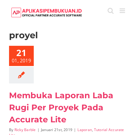
Skip
to
content
Membuka
Laporan
Laba
proyel
Rugi
Per
Proyek
Pada
21
Accurate
Lite
01, 2019
Laporan
Tutorial
Accurate
Lite
Membuka Laporan Laba
Rugi Per Proyek Pada
Accurate Lite
By
Ricky Barble
|
Januari 21st, 2019
|
Laporan
,
Tutorial Accurate