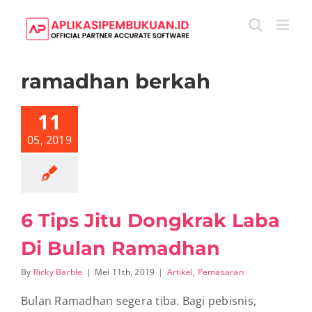
Skip
to
content
ramadhan berkah
Tips Jitu
rak Laba Di
11
n Ramadhan
el
Pemasaran
05, 2019
6 Tips Jitu Dongkrak Laba
Di Bulan Ramadhan
By
Ricky Barble
|
Mei 11th, 2019
|
Artikel
,
Pemasaran
Bulan Ramadhan segera tiba. Bagi pebisnis,