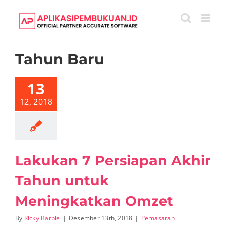
Skip
to
content
Tahun Baru
akukan 7
iapan Akhir
hun untuk
13
ingkatkan
Omzet
12, 2018
emasaran
Lakukan 7 Persiapan Akhir
Tahun untuk
Meningkatkan Omzet
By
Ricky Barble
|
Desember 13th, 2018
|
Pemasaran