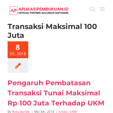
Skip
to
content
Transaksi Maksimal 100
Juta
engaruh
mbatasan
saksi Tunai
8
imal Rp 100
a Terhadap
05, 2018
UKM
rtikel
UKM
Pengaruh Pembatasan
Transaksi Tunai Maksimal
Rp 100 Juta Terhadap UKM
By
Ricky Barble
|
Mei 8th, 2018
|
Artikel
,
UKM