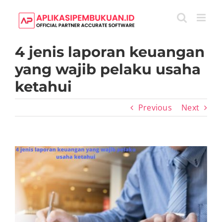
Skip
to
content
4 jenis laporan keuangan
yang wajib pelaku usaha
ketahui
Previous
Next
View
Larger
Image