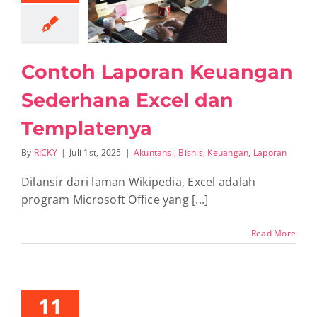
rhana Excel
Templatenya
ntansi
Bisnis
ngan
Laporan
Contoh Laporan Keuangan
Sederhana Excel dan
Templatenya
By
RICKY
|
Juli 1st, 2025
|
Akuntansi
,
Bisnis
,
Keuangan
,
Laporan
Dilansir dari laman Wikipedia, Excel adalah
program Microsoft Office yang [...]
Read More
11