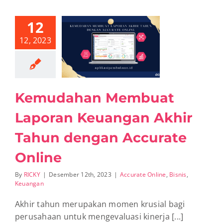
12
mudahan
12, 2023
at Laporan
ngan Akhir
un dengan
rate Online
te Online
Bisnis
Keuangan
Kemudahan Membuat
Laporan Keuangan Akhir
Tahun dengan Accurate
Online
By
RICKY
|
Desember 12th, 2023
|
Accurate Online
,
Bisnis
,
Keuangan
Akhir tahun merupakan momen krusial bagi
perusahaan untuk mengevaluasi kinerja [...]