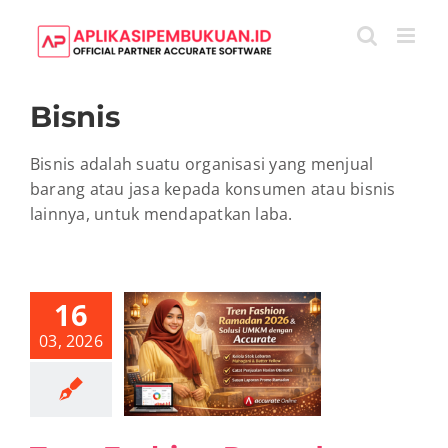
Skip
to
content
Bisnis
Bisnis adalah suatu organisasi yang menjual
barang atau jasa kepada konsumen atau bisnis
lainnya, untuk mendapatkan laba.
16
n Fashion
03, 2026
dan 2026 &
asia UMKM
ahan dengan
ccurate
te Online
Bisnis