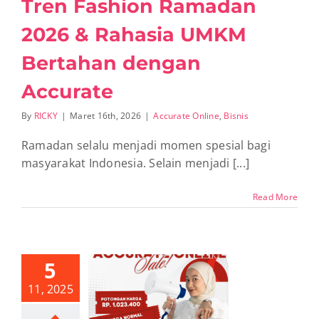
Tren Fashion Ramadan
2026 & Rahasia UMKM
Bertahan dengan
Accurate
By
RICKY
|
Maret 16th, 2026
|
Accurate Online
,
Bisnis
Ramadan selalu menjadi momen spesial bagi
masyarakat Indonesia. Selain menjadi [...]
Read More
5
li Promo
11, 2025
rate Online
Resmi &
percaya di