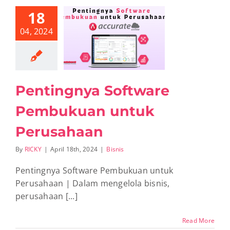
18
04, 2024
ntingnya
oftware
kuan untuk
rusahaan
Bisnis
Pentingnya Software
Pembukuan untuk
Perusahaan
By
RICKY
|
April 18th, 2024
|
Bisnis
Pentingnya Software Pembukuan untuk
Perusahaan | Dalam mengelola bisnis,
perusahaan [...]
Read More