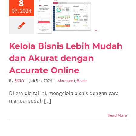
8
07, 2024
 Bisnis Lebih
 dan Akurat
an Accurate
Online
ntansi
Bisnis
Kelola Bisnis Lebih Mudah
dan Akurat dengan
Accurate Online
By
RICKY
|
Juli 8th, 2024
|
Akuntansi
,
Bisnis
Di era digital ini, mengelola bisnis dengan cara
manual sudah [...]
Read More