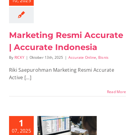
10, 2025
Marketing Resmi Accurate
| Accurate Indonesia
By
RICKY
|
Oktober 13th, 2025
|
Accurate Online
,
Bisnis
Riki Saepurohman Marketing Resmi Accurate
Active [...]
Read More
1
oh Laporan
07, 2025
euangan