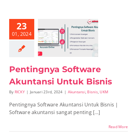
23
01, 2024
ntingnya
oftware
tansi Untuk
Bisnis
nsi
Bisnis
UKM
Pentingnya Software
Akuntansi Untuk Bisnis
By
RICKY
|
Januari 23rd, 2024
|
Akuntansi
,
Bisnis
,
UKM
Pentingnya Software Akuntansi Untuk Bisnis |
Software akuntansi sangat penting [...]
Read More