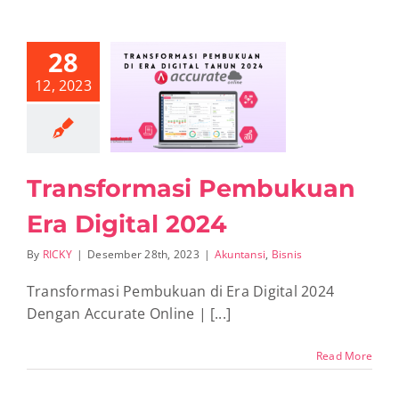
28
12, 2023
nsformasi
ukuan Era
gital 2024
ntansi
Bisnis
Transformasi Pembukuan
Era Digital 2024
By
RICKY
|
Desember 28th, 2023
|
Akuntansi
,
Bisnis
Transformasi Pembukuan di Era Digital 2024
Dengan Accurate Online | [...]
Read More