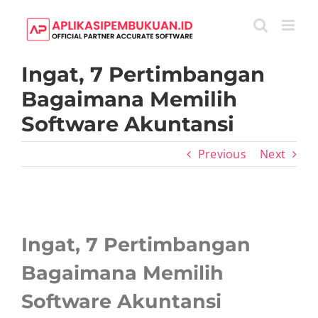
Skip
to
content
Ingat, 7 Pertimbangan
Bagaimana Memilih
Software Akuntansi
Previous
Next
View
Larger
Ingat, 7 Pertimbangan
Image
Bagaimana Memilih
Software Akuntansi