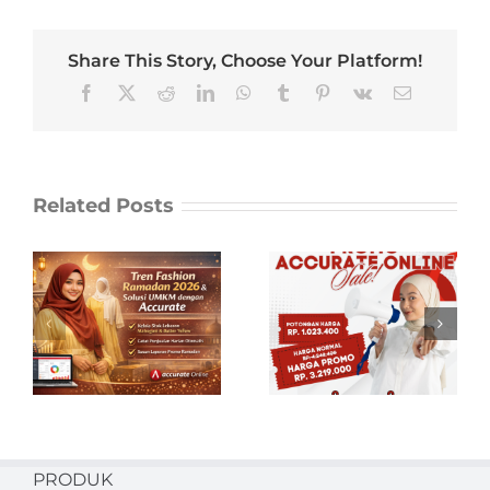
Share This Story, Choose Your Platform!
Facebook
X
Reddit
LinkedIn
WhatsApp
Tumblr
Pinterest
Vk
Email
Related Posts
6
Beli Promo
Accurate Online
Resmi &
Terpercaya di
aplikasipembukuan.id
PRODUK