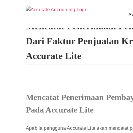
Skip
to
Ac
content
Mencatat Penerimaan Pe
Dari Faktur Penjualan Kr
Accurate Lite
View
Larger
Mencatat Penerimaan Pembaya
Image
Pada Accurate Lite
Apabila pengguna Accurate Lite akan mencatat p