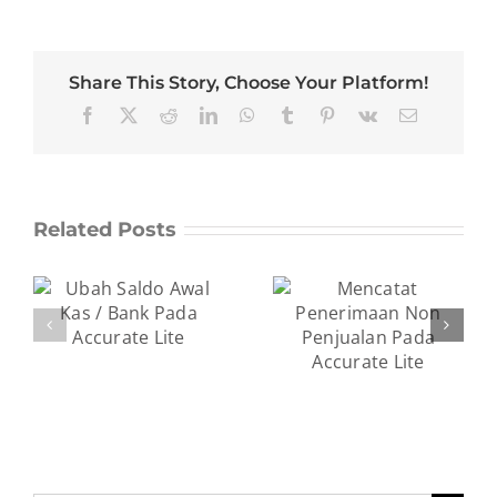
Share This Story, Choose Your Platform!
Facebook
X
Reddit
LinkedIn
WhatsApp
Tumblr
Pinterest
Vk
Email
Related Posts
Mencatat
Transfer Antar
nk
Penerimaan
Kas Bank Pada
e
Non Penjualan
Accurate Lite
Pada Accurate
Lite