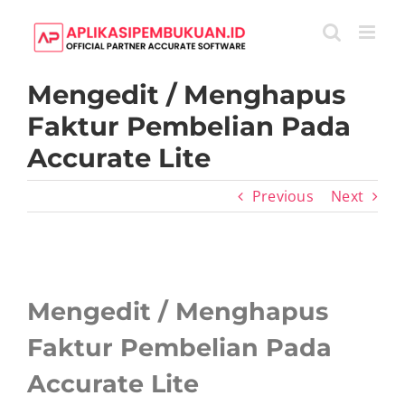
Skip
to
content
Mengedit / Menghapus
Faktur Pembelian Pada
Accurate Lite
Previous
Next
View
Larger
Mengedit / Menghapus
Image
Faktur Pembelian Pada
Accurate Lite