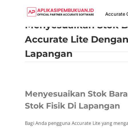
Skip
to
Accurate 
content
Menyesuaikan Stok 
Accurate Lite Dengan 
Lapangan
View
Larger
Menyesuaikan Stok Bara
Image
Stok Fisik Di Lapangan
Bagi Anda pengguna Accurate Lite yang mengal