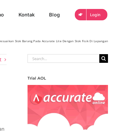
mo
Kontak
Blog
Login
esuaikan Stok Barang Pada Accurate Lite Dengan Stok Fisik Di Lapangan
Search
t
for:
Trial AOL
an