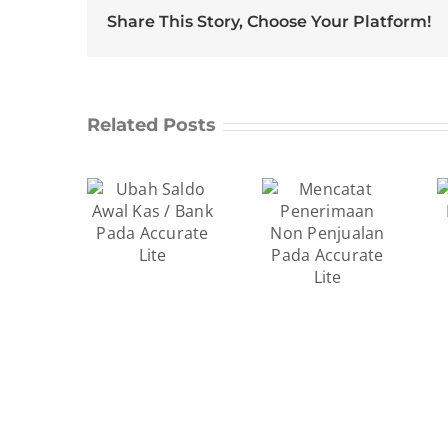
Share This Story, Choose Your Platform!
Related Posts
Transfer
Mencatat
ah Saldo
Antar Kas
Penerimaan
al Kas /
Bank Pada
Non
nk Pada
Accurate
Penjualan
ccurate
Lite
Pada
Lite
Accurate
Lite