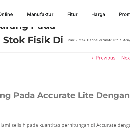
Online
Manufaktur
Fitur
Harga
Pro
Barang Pada
Stok Fisik Di
Home
Stok
Tutorial Accurate Lite
Meny
Previous
Nex
ng Pada Accurate Lite Dengan
ami selisih pada kuantitas perhitungan di Accurate deng