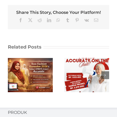
Share This Story, Choose Your Platform!
Facebook
X
Reddit
LinkedIn
WhatsApp
Tumblr
Pinterest
Vk
Email
Related Posts
6
Beli Promo
Accurate Online
Resmi &
Terpercaya di
aplikasipembukuan.id
PRODUK