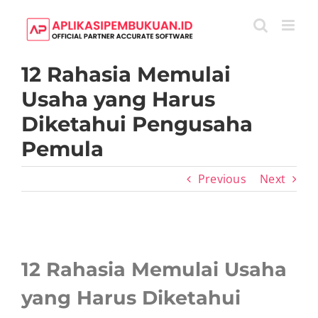
Skip
to
content
12 Rahasia Memulai
Usaha yang Harus
Diketahui Pengusaha
Pemula
Previous
Next
View
Larger
12 Rahasia Memulai Usaha
Image
yang Harus Diketahui