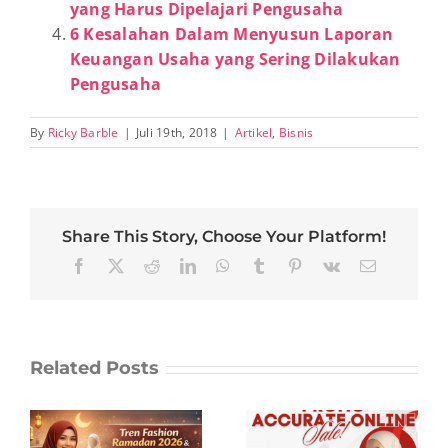
yang Harus Dipelajari Pengusaha
6 Kesalahan Dalam Menyusun Laporan
Keuangan Usaha yang Sering Dilakukan
Pengusaha
By
Ricky Barble
|
Juli 19th, 2018
|
Artikel
,
Bisnis
Share This Story, Choose Your Platform!
Facebook
X
Reddit
LinkedIn
WhatsApp
Tumblr
Pinterest
Vk
Email
Related Posts