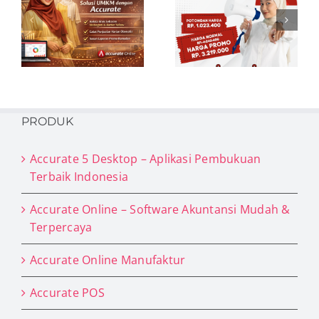
6
Beli Promo
Accurate Online
Resmi &
Terpercaya di
aplikasipembukuan.id
PRODUK
Accurate 5 Desktop – Aplikasi Pembukuan
Terbaik Indonesia
Accurate Online – Software Akuntansi Mudah &
Terpercaya
Accurate Online Manufaktur
Accurate POS