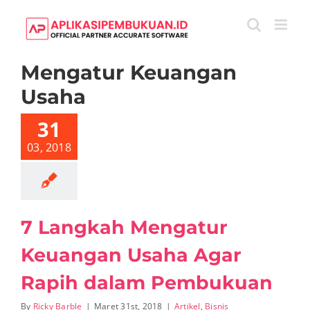
Skip
to
content
Mengatur Keuangan
Usaha
 Langkah
engatur
ngan Usaha
31
Rapih dalam
mbukuan
03, 2018
tikel
Bisnis
7 Langkah Mengatur
Keuangan Usaha Agar
Rapih dalam Pembukuan
By
Ricky Barble
|
Maret 31st, 2018
|
Artikel
,
Bisnis