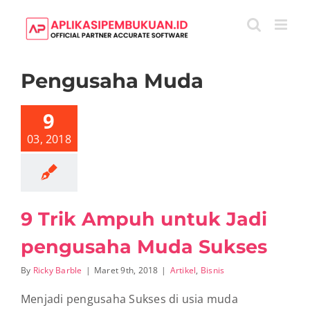
Skip
to
content
9
Pengusaha Muda
Trik
Ampuh
untuk
Jadi
9
pengusaha
Muda
03, 2018
Sukses
Artikel
Bisnis
9 Trik Ampuh untuk Jadi
pengusaha Muda Sukses
By
Ricky Barble
|
Maret 9th, 2018
|
Artikel
,
Bisnis
Menjadi pengusaha Sukses di usia muda