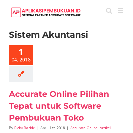
Skip
to
content
Sistem Akuntansi
rate Online
ihan Tepat
1
k Software
ukuan Toko
04, 2018
te Online
Artikel
Accurate Online Pilihan
Tepat untuk Software
Pembukuan Toko
By
Ricky Barble
|
April 1st, 2018
|
Accurate Online
,
Artikel