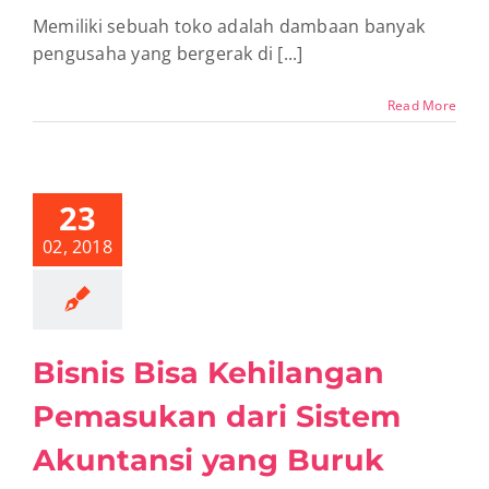
Memiliki sebuah toko adalah dambaan banyak
pengusaha yang bergerak di [...]
Read More
snis Bisa
hilangan
sukan dari
23
m Akuntansi
ng Buruk
02, 2018
tikel
Bisnis
Bisnis Bisa Kehilangan
Pemasukan dari Sistem
Akuntansi yang Buruk