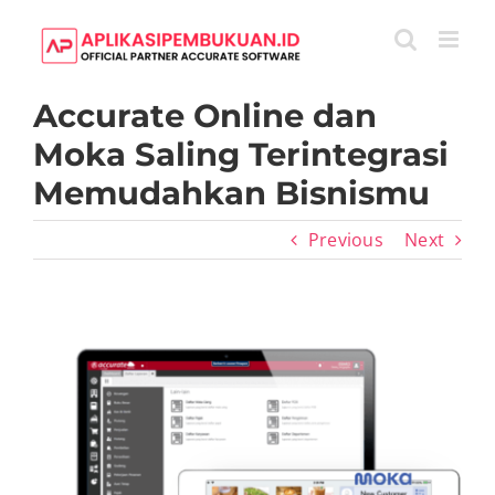
Skip
to
content
Accurate Online dan
Moka Saling Terintegrasi
Memudahkan Bisnismu
Previous
Next
View
Larger
Image