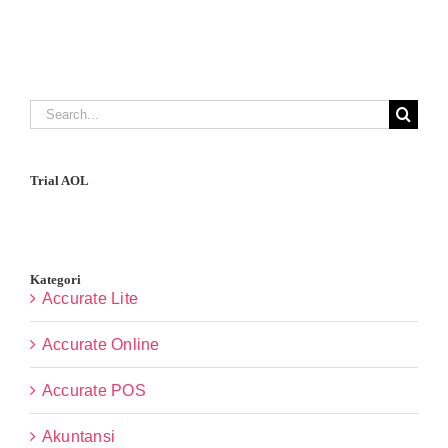
Search
for:
Trial AOL
Kategori
Accurate Lite
Accurate Online
Accurate POS
Akuntansi