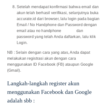
Setelah mendapat konfirmasi bahwa email dan
akun telah berhasil verifikasi, selanjutnya buka
accurate.id dari browser, lalu login pada bagian
Email / No Handphone dan Password dengan
email atau no handphone dan
password yang telah Anda daftarkan, lalu klik
Login.
NB : Selain dengan cara yang atas, Anda dapat
melakukan registrasi akun dengan cara
menggunakan ID Facebook (FB) ataupun Google
(Gmail).
Langkah-langkah register akun
menggunakan Facebook dan Google
adalah sbb :