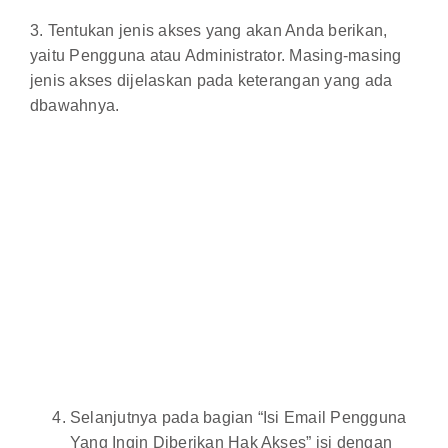
3. Tentukan jenis akses yang akan Anda berikan,
yaitu Pengguna atau Administrator. Masing-masing
jenis akses dijelaskan pada keterangan yang ada
dbawahnya.
Selanjutnya pada bagian “Isi Email Pengguna
Yang Ingin Diberikan Hak Akses” isi dengan