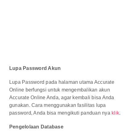
Lupa Password Akun
Lupa Password pada halaman utama Accurate
Online berfungsi untuk mengembalikan akun
Accurate Online Anda, agar kembali bisa Anda
gunakan. Cara menggunakan fasilitas lupa
password, Anda bisa mengikuti panduan nya
klik
.
Pengelolaan Database