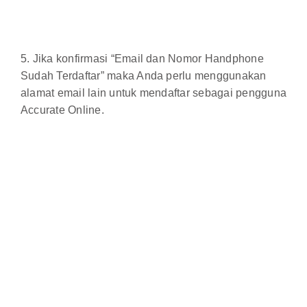
5. Jika konfirmasi “Email dan Nomor Handphone
Sudah Terdaftar” maka Anda perlu menggunakan
alamat email lain untuk mendaftar sebagai pengguna
Accurate Online.