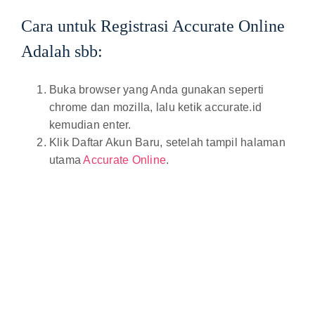
Cara untuk Registrasi Accurate Online
Adalah sbb:
Buka browser yang Anda gunakan seperti
chrome dan mozilla, lalu ketik accurate.id
kemudian enter.
Klik Daftar Akun Baru, setelah tampil halaman
utama
Accurate Online
.