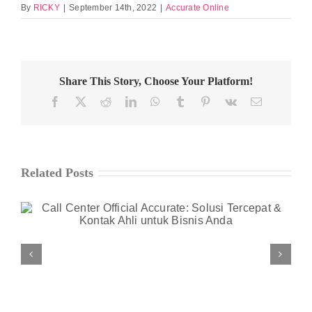
By
RICKY
|
September 14th, 2022
|
Accurate Online
Share This Story, Choose Your Platform!
Facebook
X
Reddit
LinkedIn
WhatsApp
Tumblr
Pinterest
Vk
Email
Related Posts
Tren Fashion Ramadan 2026 & Rahasia
UMKM Bertahan dengan Accurate