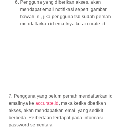
Pengguna yang diberikan akses, akan
mendapat email notifikasi seperti gambar
bawah ini, jika pengguna tsb sudah pernah
mendaftarkan id emailnya ke accurate.id.
7. Pengguna yang belum pernah mendaftarkan id
emailnya ke
accurate.id
, maka ketika dberikan
akses, akan mendapatkan email yang sedikit
berbeda. Perbedaan terdapat pada informasi
password sementara.