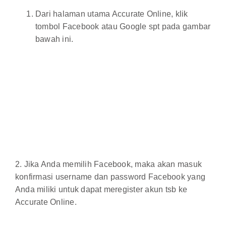
Dari halaman utama Accurate Online, klik
tombol Facebook atau Google spt pada gambar
bawah ini.
2. Jika Anda memilih Facebook, maka akan masuk
konfirmasi username dan password Facebook yang
Anda miliki untuk dapat meregister akun tsb ke
Accurate Online.